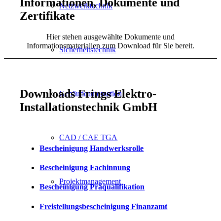
Informationen, Dokumente und
Netzwerktechnik
Zertifikate
Hier stehen ausgewählte Dokumente und
Informationsmaterialien zum Download für Sie bereit.
Sicherheitstechnik
Downloads Frings Elektro-
Gebäudeautomation
Installationstechnik GmbH
CAD / CAE TGA
Bescheinigung Handwerksrolle
Bescheinigung Fachinnung
Projektmanagement
Bescheinigung Präqualifikation
Freistellungsbescheinigung Finanzamt