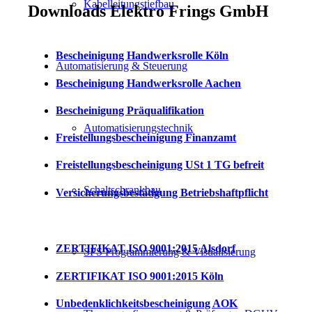
Kabelleitungstiefbau
Downloads Elektro Frings GmbH
Bescheinigung Handwerksrolle Köln
Automatisierung & Steuerung
Bescheinigung Handwerksrolle Aachen
Bescheinigung Präqualifikation
Automatisierungstechnik
Freistellungsbescheinigung Finanzamt
Freistellungsbescheinigung USt 1 TG befreit
Schaltschrankbau
Versicherungsbestätigung Betriebshaftpflicht
ZERTIFIKAT ISO 9001:2015 Alsdorf
SPS Programmierung & Visualisierung
ZERTIFIKAT ISO 9001:2015 Köln
Unbedenklichkeitsbescheinigung AOK