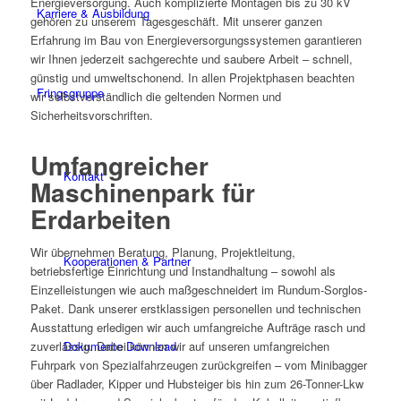
Energieversorgung. Auch komplizierte Montagen bis zu 30 kV
Karriere & Ausbildung
gehören zu unserem Tagesgeschäft. Mit unserer ganzen
Erfahrung im Bau von Energieversorgungssystemen garantieren
wir Ihnen jederzeit sachgerechte und saubere Arbeit – schnell,
günstig und umweltschonend. In allen Projektphasen beachten
Fringsgruppe
wir selbstverständlich die geltenden Normen und
Sicherheitsvorschriften.
Umfangreicher
Kontakt
Maschinenpark für
Erdarbeiten
Wir übernehmen Beratung, Planung, Projektleitung,
Kooperationen & Partner
betriebsfertige Einrichtung und Instandhaltung – sowohl als
Einzelleistungen wie auch maßgeschneidert im Rundum-Sorglos-
Paket. Dank unserer erstklassigen personellen und technischen
Ausstattung erledigen wir auch umfangreiche Aufträge rasch und
Dokumente Download
zuverlässig. Dabei können wir auf unseren umfangreichen
Fuhrpark von Spezialfahrzeugen zurückgreifen – vom Minibagger
über Radlader, Kipper und Hubsteiger bis hin zum 26-Tonner-Lkw