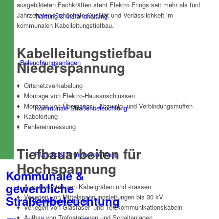
ausgebildeten Fachkräften steht Elektro Frings seit mehr als fünf
Jahrzehnten für höchste Qualität und Verlässlichkeit im
Wartung & Instandhaltung
kommunalen Kabelleitungstiefbau.
Kabelleitungstiefbau
Niederspannung
Beleuchtungsanlagen
♦ Ortsnetzverkabelung
♦ Montage von Elektro-Hausanschlüssen
♦ Montage von Übergangs-, Abzweig- und Verbindungsmuffen
Kommunale Straßenbeleuchtung
♦ Kabelortung
♦ Fehlereinmessung
Tiefbauarbeiten für
Flutlicht & Tunnelbeleuchtung
Hochspannung
Kommunale &
gewerbliche
♦ Ausschachten von Kabelgräben und -trassen
♦ Verlegen von Mittelspannungsleitungen bis 30 kV
Straßenbeleuchtung
Objektbeleuchtung
♦ Verlegen von Glasfaser- und Telekommunikationskabeln
♦ Aufbau von Trafostationen und Schaltanlagen