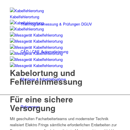
Kabelfehlerortung
Thermografiemessung & Prüfungen DGUV
CAD / CAE Automatisierung
Kabelortung und
Fehlereinmessung
Montage & Inbetriebnahme
Für eine sichere
Versorgung
Referenzen
Mit geschulten Facharbeiterteams und modernster Technik
realisiert Elektro Frings sämtliche erforderlichen Erdarbeiten zur