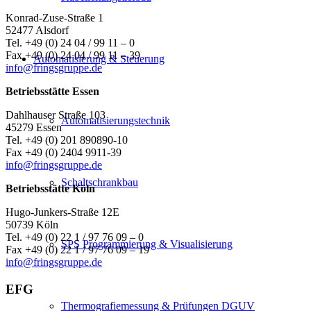
Konrad-Zuse-Straße 1
52477 Alsdorf
Tel. +49 (0) 24 04 / 99 11 – 0
Fax +49 (0) 24 04 / 99 11 – 39
Automatisierung & Steuerung
info@fringsgruppe.de
Betriebsstätte Essen
Dahlhauser Straße 103
Automatisierungstechnik
45279 Essen
Tel. +49 (0) 201 890890-10
Fax +49 (0) 2404 9911-39
info@fringsgruppe.de
Schaltschrankbau
Betriebsstätte Köln
Hugo-Junkers-Straße 12E
50739 Köln
Tel. +49 (0) 22 1 / 97 76 09 – 0
SPS Programmierung & Visualisierung
Fax +49 (0) 22 1 / 97 76 09 – 19
info@fringsgruppe.de
EFG
Thermografiemessung & Prüfungen DGUV