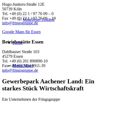
Hugo-Junkers-Straße 12E
50739 Köln
Tel. +49 (0) 22 1 / 97 76 09 – 0
Fax +49 (0) 22 1 / 97 76 09 – 19
Mitarbeiter Zugang
info@fringsgruppe.de
Google Maps für Essen
Betriebsstätte Essen
Suche
Dahlhauser Straße 103
45279 Essen
Tel. +49 (0) 201 890890-10
Menü
Menü
Fax +49 (0) 2404 9911-39
info@fringsgruppe.de
Gewerbepark Aachener Land: Ein
starkes Stück Wirtschaftskraft
Ein Unternehmen der Fringsgruppe