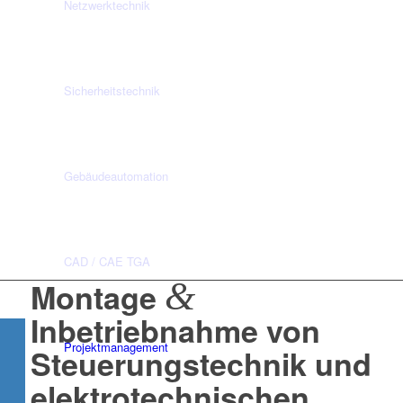
Netzwerktechnik
Sicherheitstechnik
Gebäudeautomation
CAD / CAE TGA
&
Montage
Inbetriebnahme von
Projektmanagement
Steuerungstechnik und
elektrotechnischen