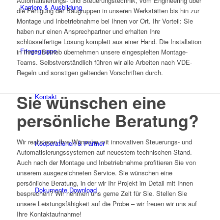
Automatisierungs- und Steuerungstechnik, vom Engineering über
Karriere & Ausbildung
die Fertigung der Baugruppen in unseren Werkstätten bis hin zur
Montage und Inbetriebnahme bei Ihnen vor Ort. Ihr Vorteil: Sie
haben nur einen Ansprechpartner und erhalten Ihre
schlüsselfertige Lösung komplett aus einer Hand. Die Installation
Fringsgruppe
in Ihrem Betrieb übernehmen unsere eingespielten Montage-
Teams. Selbstverständlich führen wir alle Arbeiten nach VDE-
Regeln und sonstigen geltenden Vorschriften durch.
Sie wünschen eine
Kontakt
persönliche Beratung?
Wir realisieren Ihre Wünsche mit innovativen Steuerungs- und
Kooperationen & Partner
Automatisierungssystemen auf neuestem technischen Stand.
Auch nach der Montage und Inbetriebnahme profitieren Sie von
unserem ausgezeichneten Service. Sie wünschen eine
persönliche Beratung, in der wir Ihr Projekt im Detail mit Ihnen
Dokumente Download
besprechen? Wir nehmen uns gerne Zeit für Sie. Stellen Sie
unsere Leistungsfähigkeit auf die Probe – wir freuen wir uns auf
Ihre Kontaktaufnahme!