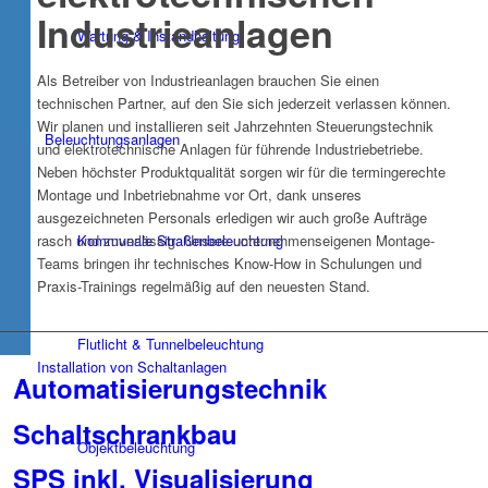
Industrieanlagen
Wartung & Instandhaltung
Als Betreiber von Industrieanlagen brauchen Sie einen
technischen Partner, auf den Sie sich jederzeit verlassen können.
Wir planen und installieren seit Jahrzehnten Steuerungstechnik
Beleuchtungsanlagen
und elektrotechnische Anlagen für führende Industriebetriebe.
Neben höchster Produktqualität sorgen wir für die termingerechte
Montage und Inbetriebnahme vor Ort, dank unseres
ausgezeichneten Personals erledigen wir auch große Aufträge
rasch und zuverlässig. Unsere unternehmenseigenen Montage-
Kommunale Straßenbeleuchtung
Teams bringen ihr technisches Know-How in Schulungen und
Praxis-Trainings regelmäßig auf den neuesten Stand.
Flutlicht & Tunnelbeleuchtung
Installation von Schaltanlagen
Automatisierungstechnik
Schaltschrankbau
Objektbeleuchtung
SPS inkl. Visualisierung