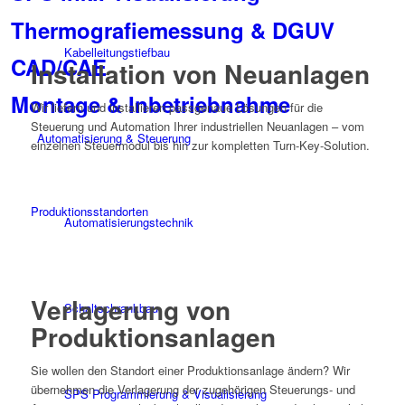
Thermografiemessung & DGUV
Kabelleitungstiefbau
CAD/CAE
Installation von Neuanlagen
Montage & Inbetriebnahme
Wir liefern und installieren passgenaue Lösungen für die
Steuerung und Automation Ihrer industriellen Neuanlagen – vom
Automatisierung & Steuerung
einzelnen Steuermodul bis hin zur kompletten Turn-Key-Solution.
Produktionsstandorten
Automatisierungstechnik
Verlagerung von
Schaltschrankbau
Produktionsanlagen
Sie wollen den Standort einer Produktionsanlage ändern? Wir
übernehmen die Verlagerung der zugehörigen Steuerungs- und
SPS Programmierung & Visualisierung