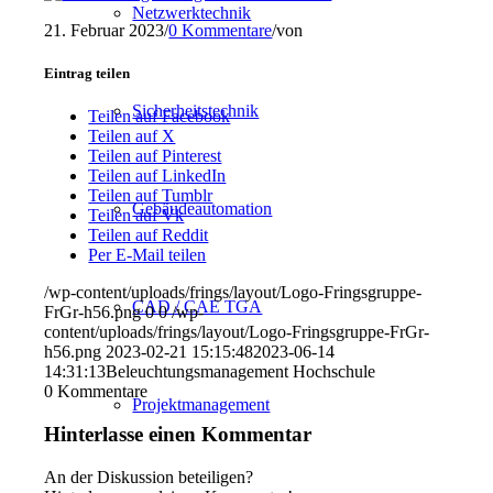
Netzwerktechnik
21. Februar 2023
/
0 Kommentare
/
von
Eintrag teilen
Sicherheitstechnik
Teilen auf Facebook
Teilen auf X
Teilen auf Pinterest
Teilen auf LinkedIn
Teilen auf Tumblr
Gebäudeautomation
Teilen auf Vk
Teilen auf Reddit
Per E-Mail teilen
/wp-content/uploads/frings/layout/Logo-Fringsgruppe-
CAD / CAE TGA
FrGr-h56.png
0
0
/wp-
content/uploads/frings/layout/Logo-Fringsgruppe-FrGr-
h56.png
2023-02-21 15:15:48
2023-06-14
14:31:13
Beleuchtungsmanagement Hochschule
0
Kommentare
Projektmanagement
Hinterlasse einen Kommentar
An der Diskussion beteiligen?